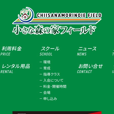
利用料金
スクール
ニュース
PRICE
SCHOOL
NEWS
環境
レンタル用品
お問い合せ
育成
RENTAL
CONTACT
I
指導クラス
入会について
料金･開催時間
会場
申し込み