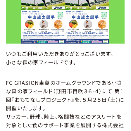
環境
育成
指導クラス
入会について
料金･開催時間
会場
申し込み
ニュース
NEWS
いつもご利用いただきありがとうございます。
お問い合せ
CONTACT
小さな森の家フィールドです。
大会予約
TOURNAMENT
FC GRASION東葛のホームグラウンドである小さ
な森の家フィールド（野田市目吹３６-４）にて 第１
個人参加予約
INDIVIDUAL
回『おもてなしプロジェクト』を、５月２５日（土）に
開催いたします。
コート予約
サッカー、野球、陸上、格闘技などのアスリートを
RESERVE
対象とした食のサポート事業を展開する株式会社