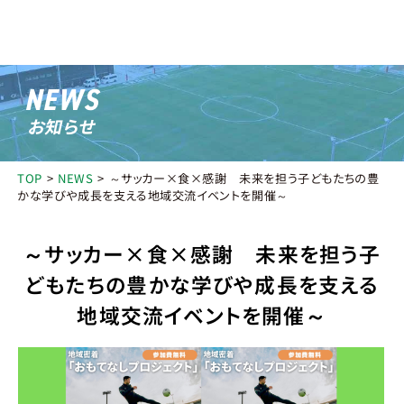
NEWS
お知らせ
施設紹介
FACILITY
TOP
NEWS
～サッカー×食×感謝 未来を担う子どもたちの豊
小さな森の家フィールド
グラウンド
かな学びや成長を支える地域交流イベントを開催～
クラブハウス
公園エリア
アクセス
～サッカー×食×感謝 未来を担う子
利用料金
PRICE
どもたちの豊かな学びや成長を支える
地域交流イベントを開催～
レンタル用品
RENTAL
スクール
SCHOOL