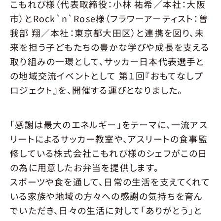
予約方法
利用規約
運営会社
こもれび様（代表取締役：小林 祐希／本社：大阪
市）とRock`n`Rose様（フラワーアーティスト：曽
我部 翔／本社：東京都大田区）と連携を図り、未
来を担う子どもたちの豊かな学びや成長を支える
取り組みの一環として、サッカー日本代表選手と
の地域交流イベントとして 第１回『おもてなしプ
ロジェクト』を、開催する運びとなりました。
「感謝は最大のエネルギー」をテーマに、一流アス
リートによるサッカー教室や、アスリートの食事監
修している株式会社こもれび様のシェフがこの日
の為に用意したお弁当を提供します。
スポーツや食を通して、日常の生活を支えてくれて
いる家族や地域の方々への感謝の気持ちを育ん
でいただき、日々の生活に対して「ありがとう」と