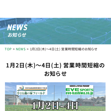
NEWS
お知らせ
施設紹介
FACILITY
TOP
NEWS
1月2日(木)〜4日(土) 営業時間短縮のお知らせ
小さな森の家フィールド
グラウンド
クラブハウス
公園エリア
アクセス
1月2日(木)〜4日(土) 営業時間短縮の
お知らせ
利用料金
PRICE
レンタル用品
RENTAL
スクール
SCHOOL