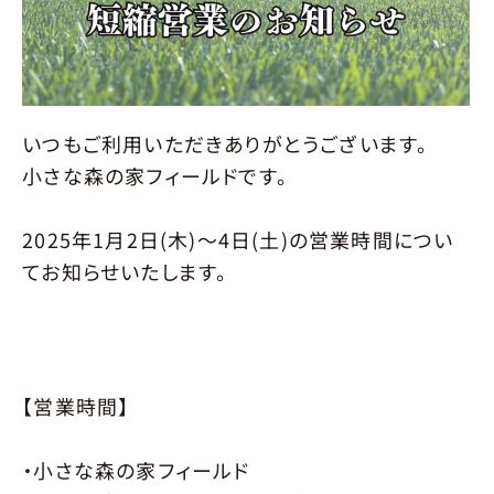
環境
育成
指導クラス
入会について
料金･開催時間
会場
申し込み
ニュース
NEWS
いつもご利用いただきありがとうございます。
小さな森の家フィールドです。
お問い合せ
CONTACT
2025年1月2日(木)〜4日(土)の営業時間につい
てお知らせいたします。
大会予約
TOURNAMENT
個人参加予約
INDIVIDUAL
【営業時間】
コート予約
RESERVE
・小さな森の家フィールド